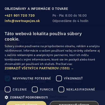
OBJEDNÁVKY A INFORMÁCIE O TOVARE
+421 901 720 720
Po - Pia: 8:00 do 16:00
info@svetnapojov.sk
Odpovedáme do 4 hodín
Táto webová lokalita používa súbory
ZÁRUKA KVALITY A VAŠEJ SPOKOJNOSTI
cookie.
99%
(11 978 RECENZIÍ)
Súbory cookie používame na prispôsobenie obsahu, reklám a analýzu
zákazníkov odporúča nákup v našom obchode
návštevnosti. Informácie o vašom používaní našej stránky zdieľame aj
s našimi reklamnými a analytickými partnermi, ktorí ich môžu
SHOP ROKU 2024
kombinovať s inými informáciami, ktoré ste im poskytli alebo ktoré
10. rok po sebe
sme získali ocenenie od Heureka
zhromaždili pri používaní ich služieb.
Prečítať viac
ZOBRAZIŤ VŠETKÝCH PARTNEROV
(1593) →
Ochrana osobných údajov
Obchodné podmienky
Odstúpenie od zmluvy
NEVYHNUTNE POTREBNÉ
VÝKONNOSŤ
CIELENIE
FUNKCIE
NEKLASIFIKOVANÉ
© 2026 Svet nápojov
ZOBRAZIŤ PODROBNOSTI
Tvorba výkonných internetových obchodov od
RIESENIA