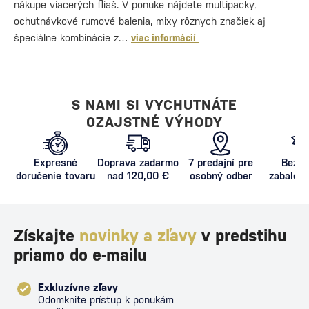
nákupe viacerých fliaš. V ponuke nájdete multipacky,
ochutnávkové rumové balenia, mixy rôznych značiek aj
špeciálne kombinácie z…
viac informácií
S NAMI SI VYCHUTNÁTE
OZAJSTNÉ VÝHODY
Expresné
Doprava zadarmo
7 predajní pre
Bezpe
doručenie tovaru
nad 120,00 €
osobný odber
zabalený
proti poš
Získajte
novinky a zľavy
v predstihu
priamo do e-mailu
Exkluzívne zľavy
Odomknite prístup k ponukám