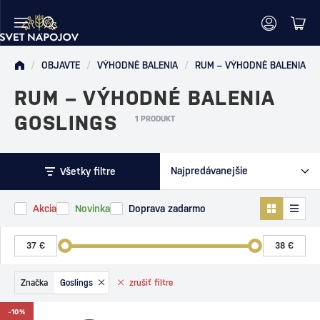
/
OBJAVTE
/
VÝHODNÉ BALENIA
/
RUM – VÝHODNÉ BALENIA
RUM – VÝHODNÉ BALENIA
GOSLINGS
1 PRODUKT
Všetky filtre
Akcia
Novinka
Doprava zadarmo
Značka
Goslings
zrušiť
filtre
-10%