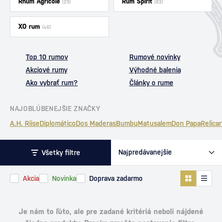
Rhum Agricole
Rum Spirit
(29)
(83)
XO rum
(46)
Top 10 rumov
Rumové novinky
Akciové rumy
Výhodné balenia
Ako vybrať rum?
Články o rume
NAJOBLÚBENEJŠIE ZNAČKY
A.H. Riise
Diplomático
Dos Maderas
Bumbu
Matusalem
Don Papa
Relicar
Všetky filtre
Akcia
Novinka
Doprava zadarmo
Je nám to ľúto, ale pre zadané kritériá neboli nájdené