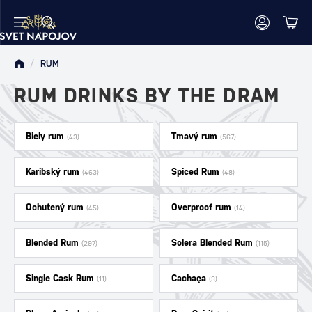
/
RUM
RUM DRINKS BY THE DRAM
Biely rum
Tmavý rum
(43)
(567)
Karibský rum
Spiced Rum
(463)
(48)
Ochutený rum
Overproof rum
(45)
(14)
Blended Rum
Solera Blended Rum
(297)
(115)
Single Cask Rum
Cachaça
(11)
(3)