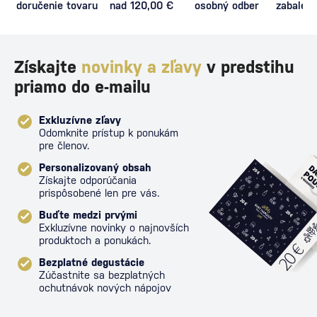
doručenie tovaru
nad 120,00 €
osobný odber
zabalený
proti poš
Získajte
novinky a zľavy
v predstihu
priamo do e-mailu
Exkluzívne zľavy
Odomknite prístup k ponukám
pre členov.
Personalizovaný obsah
Získajte odporúčania
prispôsobené len pre vás.
Buďte medzi prvými
Exkluzívne novinky o najnovších
produktoch a ponukách.
Bezplatné degustácie
Zúčastnite sa bezplatných
ochutnávok nových nápojov