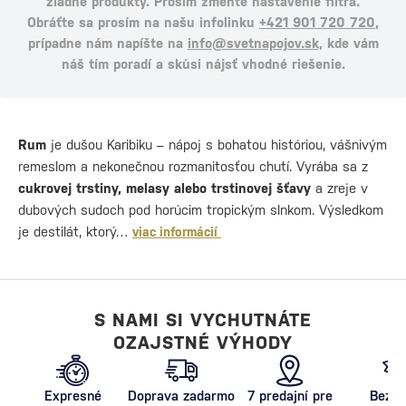
žiadne produkty. Prosím zmeňte nastavenie filtra.
Obráťte sa prosím na našu infolinku
+421 901 720 720
,
prípadne nám napíšte na
info@svetnapojov.sk
, kde vám
náš tím poradí a skúsi nájsť vhodné riešenie.
Rum
je dušou Karibiku – nápoj s bohatou históriou, vášnivým
remeslom a nekonečnou rozmanitosťou chutí. Vyrába sa z
cukrovej trstiny, melasy alebo trstinovej šťavy
a zreje v
dubových sudoch pod horúcim tropickým slnkom. Výsledkom
je destilát, ktorý…
viac informácií
S NAMI SI VYCHUTNÁTE
OZAJSTNÉ VÝHODY
Expresné
Doprava zadarmo
7 predajní pre
Bezpe