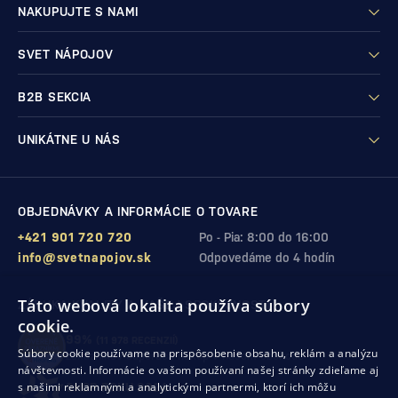
NAKUPUJTE S NAMI
SVET NÁPOJOV
B2B SEKCIA
UNIKÁTNE U NÁS
OBJEDNÁVKY A INFORMÁCIE O TOVARE
+421 901 720 720
Po - Pia: 8:00 do 16:00
info@svetnapojov.sk
Odpovedáme do 4 hodín
Táto webová lokalita používa súbory
ZÁRUKA KVALITY A VAŠEJ SPOKOJNOSTI
cookie.
99%
(11 978 RECENZIÍ)
Súbory cookie používame na prispôsobenie obsahu, reklám a analýzu
zákazníkov odporúča nákup v našom obchode
návštevnosti. Informácie o vašom používaní našej stránky zdieľame aj
s našimi reklamnými a analytickými partnermi, ktorí ich môžu
SHOP ROKU 2024