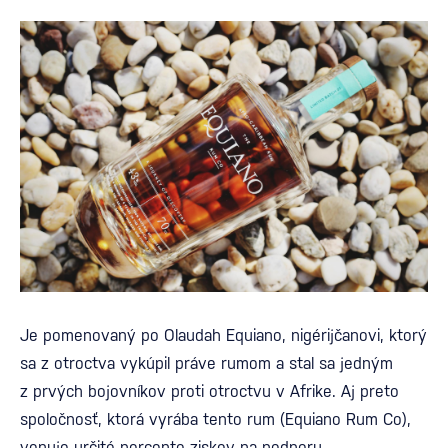
Je pomenovaný po Olaudah Equiano, nigérijčanovi, ktorý
sa z otroctva vykúpil práve rumom a stal sa jedným
z prvých bojovníkov proti otroctvu v Afrike. Aj preto
spoločnosť, ktorá vyrába tento rum (Equiano Rum Co),
venuje určité percento ziskov na podporu