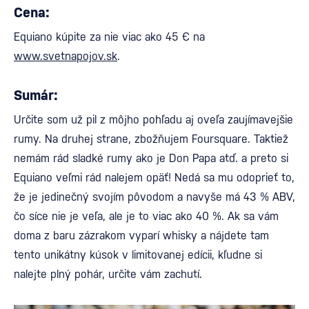
Cena:
Equiano kúpite za nie viac ako 45 € na
www.svetnapojov.sk
.
Sumár:
Určite som už pil z môjho pohľadu aj oveľa zaujímavejšie
rumy. Na druhej strane, zbožňujem Foursquare. Taktiež
nemám rád sladké rumy ako je Don Papa atď. a preto si
Equiano veľmi rád nalejem opäť! Nedá sa mu odoprieť to,
že je jedinečný svojím pôvodom a navyše má 43 % ABV,
čo síce nie je veľa, ale je to viac ako 40 %. Ak sa vám
doma z baru zázrakom vyparí whisky a nájdete tam
tento unikátny kúsok v limitovanej edícii, kľudne si
nalejte plný pohár, určite vám zachutí.