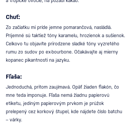
a tropické ovocie, na pozadí kakao.
Chuť:
Zo začiatku mi príde jemne pomarančová, nasládlá.
Príjemné sú taktiež tóny karamelu, hrozienok a sušienok.
Celkovo tu objavíte prirodzene sladké tóny vyzretého
rumu zo sudov po ex-bourbone. Očakávajte aj mierny
kopanec pikantnosti na jazyku.
Fľaša:
Jednoduchá, pritom zaujímavá. Opäť žiaden flakón, čo
mne teda imponuje. Fľaša nemá žiadnu papierovú
etiketu, jediným papierovým prvkom je prúžok
prelepený cez korkový štupel, kde nájdete číslo batchu
– várky.