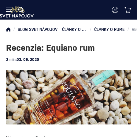
/
BLOG SVET NÁPOJOV – ČLÁNKY O RUME, WHISKY, VÍNE A MIEŠANÝCH DRINKOCH
/
ČLÁNKY O RUME
/
RE
Recenzia: Equiano rum
2 min.
03. 09. 2020