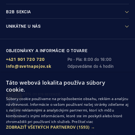
B2B SEKCIA
UNIKÁTNE U NÁS
OBJEDNÁVKY A INFORMÁCIE O TOVARE
+421 901 720 720
Po - Pia: 8:00 do 16:00
info@svetnapojov.sk
Odpovedáme do 4 hodín
Táto webová lokalita používa súbory
ZÁRUKA KVALITY A VAŠEJ SPOKOJNOSTI
cookie.
99%
(11 978 RECENZIÍ)
Súbory cookie používame na prispôsobenie obsahu, reklám a analýzu
zákazníkov odporúča nákup v našom obchode
návštevnosti. Informácie o vašom používaní našej stránky zdieľame aj
s našimi reklamnými a analytickými partnermi, ktorí ich môžu
SHOP ROKU 2024
kombinovať s inými informáciami, ktoré ste im poskytli alebo ktoré
10. rok po sebe
sme získali ocenenie od Heureka
zhromaždili pri používaní ich služieb.
Prečítať viac
ZOBRAZIŤ VŠETKÝCH PARTNEROV
(1593) →
Ochrana osobných údajov
Obchodné podmienky