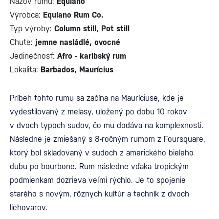
Názov rumu:
Equiano
Výrobca:
Equiano Rum Co.
Typ výroby:
Column still, Pot still
Chute:
jemne nasládlé, ovocné
Jedinečnosť:
Afro - karibský rum
Lokalita:
Barbados, Maurícius
Príbeh tohto rumu sa začína na Mauríciuse, kde je
vydestilovaný z melasy, uložený po dobu 10 rokov
v dvoch typoch sudov, čo mu dodáva na komplexnosti.
Následne je zmiešaný s 8-ročným rumom z Foursquare,
ktorý bol skladovaný v sudoch z amerického bieleho
dubu po bourbone. Rum následne vďaka tropickým
podmienkam dozrieva veľmi rýchlo. Je to spojenie
starého s novým, rôznych kultúr a techník z dvoch
liehovarov.