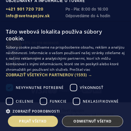
OBJEDNÁVKY A INFORMÁCIE O TOVARE
+421 901 720 720
Po - Pia: 8:00 do 16:00
info@svetnapojov.sk
Odpovedáme do 4 hodín
Táto webová lokalita používa súbory
ZÁRUKA KVALITY A VAŠEJ SPOKOJNOSTI
cookie.
99%
(11 978 RECENZIÍ)
Súbory cookie používame na prispôsobenie obsahu, reklám a analýzu
zákazníkov odporúča nákup v našom obchode
návštevnosti. Informácie o vašom používaní našej stránky zdieľame aj
s našimi reklamnými a analytickými partnermi, ktorí ich môžu
SHOP ROKU 2024
kombinovať s inými informáciami, ktoré ste im poskytli alebo ktoré
10. rok po sebe
sme získali ocenenie od Heureka
zhromaždili pri používaní ich služieb.
Prečítať viac
ZOBRAZIŤ VŠETKÝCH PARTNEROV
(1593) →
Ochrana osobných údajov
Obchodné podmienky
Odstúpenie od zmluvy
NEVYHNUTNE POTREBNÉ
VÝKONNOSŤ
CIELENIE
FUNKCIE
NEKLASIFIKOVANÉ
© 2026 Svet nápojov
ZOBRAZIŤ PODROBNOSTI
Tvorba výkonných internetových obchodov od
RIESENIA
PRIJAŤ VŠETKO
ODMIETNUŤ VŠETKO
Táto stránka je chránená pomocou reCAPTCHA a uplatňujú sa
Pravidlá ochrany
osobných údajov
spoločnosti Google a ich
Zmluvné podmienky
.