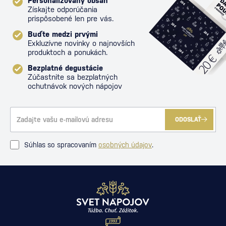
Personalizovaný obsah
Získajte odporúčania
prispôsobené len pre vás.
Buďte medzi prvými
Exkluzívne novinky o najnovších
produktoch a ponukách.
Bezplatné degustácie
Zúčastnite sa bezplatných
ochutnávok nových nápojov
ODOSLAŤ
Súhlas so spracovaním
osobných údajov
.