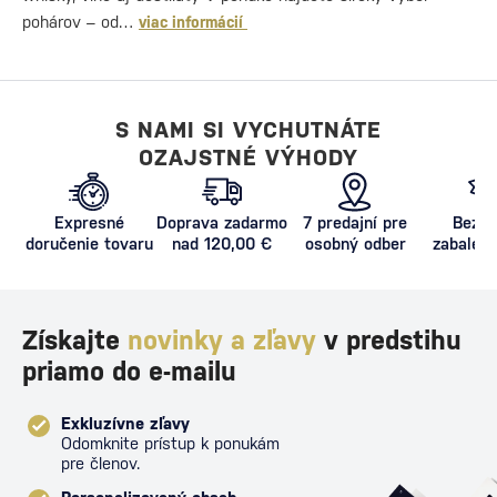
pohárov – od…
viac informácií
S NAMI SI VYCHUTNÁTE
OZAJSTNÉ VÝHODY
Expresné
Doprava zadarmo
7 predajní pre
Bezpe
doručenie tovaru
nad 120,00 €
osobný odber
zabalený
proti poš
Získajte
novinky a zľavy
v predstihu
priamo do e-mailu
Exkluzívne zľavy
Odomknite prístup k ponukám
pre členov.