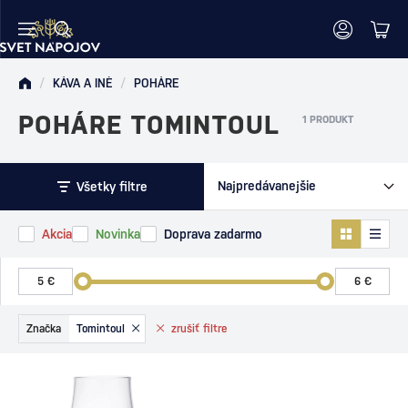
/
KÁVA A INÉ
/
POHÁRE
POHÁRE TOMINTOUL
1 PRODUKT
Všetky filtre
Akcia
Novinka
Doprava zadarmo
Značka
Tomintoul
zrušiť
filtre