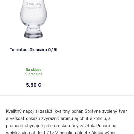
Tomintoul Glencairn 0,19l
Na sklade
2 predajne
5,90 €
Kvalitný nápoj si zaslúži kvalitný pohár. Správne zvolený tvar
a veľkosť dokážu zvýrazniť arómu aj chuť alkoholu, a
premeniť obyčajné pitie na skutočný zážitok. Poháre na
whisky, víno aj destiláty V ponuke nájdete široký výber