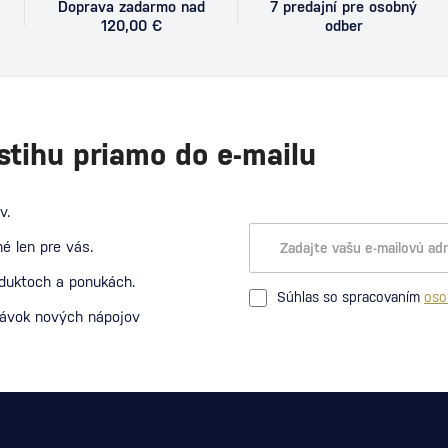
Doprava zadarmo nad
7 predajní pre osobný
120,00 €
odber
stihu priamo do e-mailu
v.
é len pre vás.
oduktoch a ponukách.
Súhlas so spracovaním
oso
návok nových nápojov