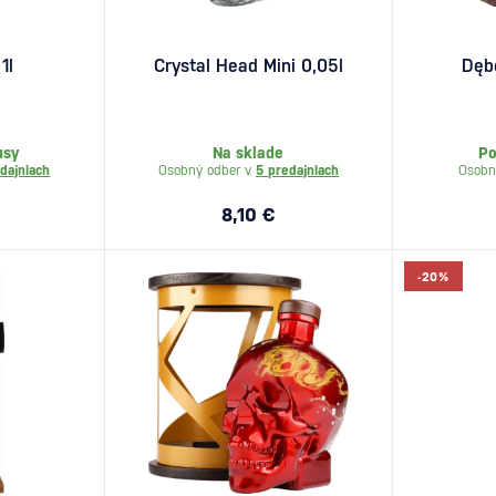
1l
Crystal Head Mini 0,05l
Dęb
usy
Na sklade
Po
dajniach
Osobný odber v
5 predajniach
Osobn
8,10 €
-20%