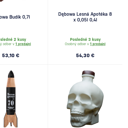
Dębowa Lesná Apotéka 8
owa Budík 0,7l
x 0,05l 0,4l
sledné 2 kusy
Posledné 3 kusy
ý odber v
1 predajni
Osobný odber v
1 predajni
53,10 €
54,30 €