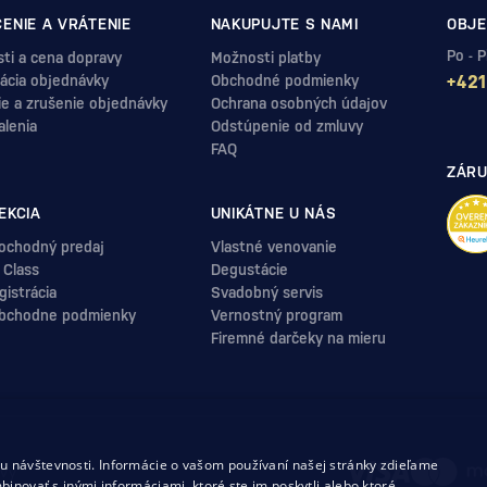
ENIE A VRÁTENIE
NAKUPUJTE S NAMI
OBJE
Po - 
ti a cena dopravy
Možnosti platby
ácia objednávky
Obchodné podmienky
+421
ie a zrušenie objednávky
Ochrana osobných údajov
alenia
Odstúpenie od zmluvy
FAQ
ZÁRU
EKCIA
UNIKÁTNE U NÁS
ochodný predaj
Vlastné venovanie
 Class
Degustácie
istrácia
Svadobný servis
bchodne podmienky
Vernostný program
Firemné darčeky na mieru
.
 návštevnosti. Informácie o vašom používaní našej stránky zdieľame
uvy
binovať s inými informáciami, ktoré ste im poskytli alebo ktoré