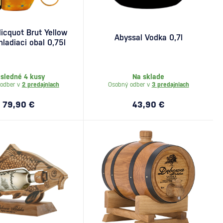
icquot Brut Yellow
Abyssal Vodka 0,7l
hladiaci obal 0,75l
sledné 4 kusy
Na sklade
odber v
2 predajniach
Osobný odber v
3 predajniach
79,90 €
43,90 €