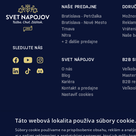
NAŠE PREDAJNE
DORUČ
Bratislava - Petržalka
Možnos
Bratislava - Nové Mesto
Reklam
Trnava
Vráten
Nitra
Naše b
+ 2 ďalšie predajne
SLEDUJTE NÁS
SVET NÁPOJOV
B2B S
O nás
Veľkob
Blog
Master
Kariéra
B2B reg
Kontakt a predajne
Veľkoo
Nastaviť cookies
Táto webová lokalita používa súbory cookie
Súbory cookie používame na prispôsobenie obsahu, reklám a analýzu
Ochrana osobných údajov
Obchodné podmienky
Odstúpenie od zml
aj s našimi reklamnými a analytickými partnermi, ktorí ich môžu kom