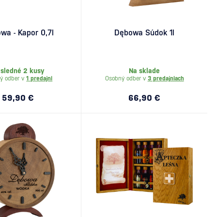
wa - Kapor 0,7l
Dębowa Súdok 1l
sledné 2 kusy
Na sklade
ý odber v
1 predajni
Osobný odber v
3 predajniach
59,90 €
66,90 €