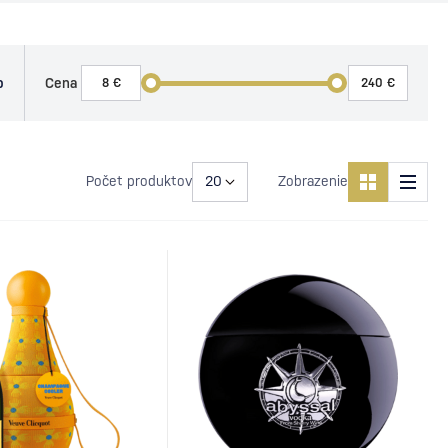
o
Cena
Počet produktov
Zobrazenie