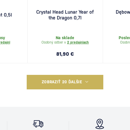
Crystal Head Lunar Year of
Dębowa
t 0,5l
the Dragon 0,7l
usy
Na sklade
Posle
redajni
Osobný odber v
2 predajniach
Osobn
81,90 €
ZOBRAZIŤ 20 ĎALŠIE