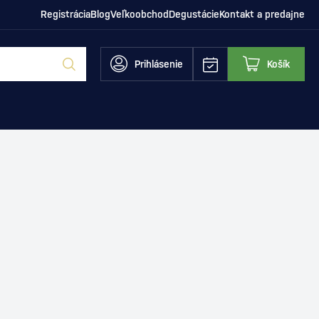
Registrácia
Blog
Veľkoobchod
Degustácie
Kontakt a predajne
Prihlásenie
Košík