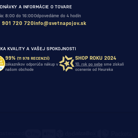
DNÁVKY A INFORMÁCIE O TOVARE
Pia: 8:00 do 16:00
Odpovedáme do 4 hodín
 901 720 720
info@svetnapojov.sk
KA KVALITY A VAŠEJ SPOKOJNOSTI
99%
SHOP ROKU 2024
(11 978 RECENZIÍ)
zákazníkov odporúča nákup v
10. rok po sebe
sme získali
našom obchode
ocenenie od Heureka