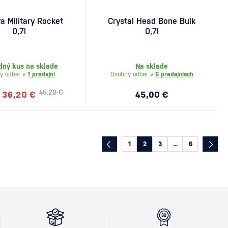
 Military Rocket
Crystal Head Bone Bulk
0,7l
0,7l
dný kus na sklade
Na sklade
ý odber v
1 predajni
Osobný odber v
6 predajniach
45,20 €
36,20 €
45,00 €
1
2
3
...
6