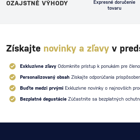
OZAJSTNÉ VÝHODY
Expresné doručenie
tovaru
Získajte
novinky a zľavy
v pred
Exkluzívne zľavy
Odomknite prístup k ponukám pre členo
Personalizovaný obsah
Získajte odporúčania prispôsoben
Buďte medzi prvými
Exkluzívne novinky o najnovších pr
Bezplatné degustácie
Zúčastnite sa bezplatných ochut