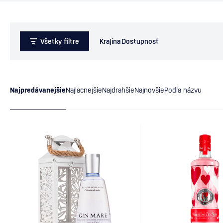
Všetky filtre
Krajina
Dostupnosť
Najpredávanejšie
Najlacnejšie
Najdrahšie
Najnovšie
Podľa názvu