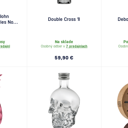
John
Double Cross 1l
Debo
ies No.1
usy
Na sklade
Po
redajni
Osobný odber v
7 predajniach
Osobn
59,90 €