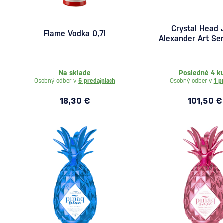
Crystal Head 
Flame Vodka 0,7l
Alexander Art Ser
0,7l
Na sklade
Posledné 4 k
Osobný odber v
5 predajniach
Osobný odber v
1 p
18,30 €
101,50 €