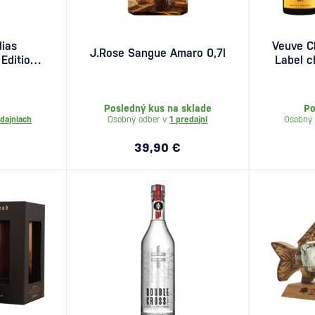
dias
Veuve Cl
J.Rose Sangue Amaro 0,7l
Edition
Label c
Posledný kus na sklade
Po
dajniach
Osobný odber v
1 predajni
Osobný 
39,90 €