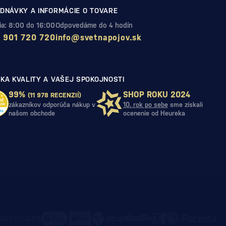
DNÁVKY A INFORMÁCIE O TOVARE
Pia: 8:00 do 16:00
Odpovedáme do 4 hodín
 901 720 720
info@svetnapojov.sk
KA KVALITY A VAŠEJ SPOKOJNOSTI
99%
SHOP ROKU 2024
(11 978 RECENZIÍ)
zákazníkov odporúča nákup v
10. rok po sebe
sme získali
našom obchode
ocenenie od Heureka