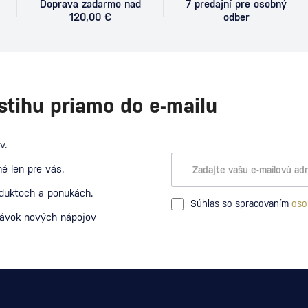
Doprava zadarmo nad
7 predajní pre osobný
120,00 €
odber
stihu priamo do e-mailu
v.
é len pre vás.
oduktoch a ponukách.
Súhlas so spracovaním
oso
návok nových nápojov