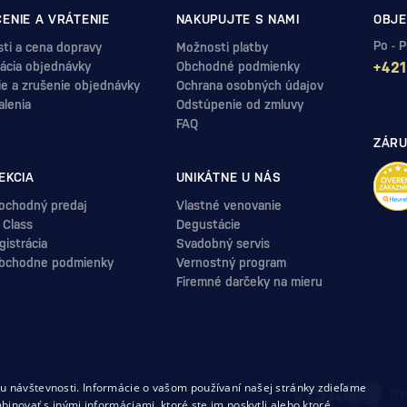
ENIE A VRÁTENIE
NAKUPUJTE S NAMI
OBJE
Po - 
ti a cena dopravy
Možnosti platby
ácia objednávky
Obchodné podmienky
+421
ie a zrušenie objednávky
Ochrana osobných údajov
alenia
Odstúpenie od zmluvy
FAQ
ZÁRU
EKCIA
UNIKÁTNE U NÁS
ochodný predaj
Vlastné venovanie
 Class
Degustácie
istrácia
Svadobný servis
bchodne podmienky
Vernostný program
Firemné darčeky na mieru
.
 návštevnosti. Informácie o vašom používaní našej stránky zdieľame
uvy
binovať s inými informáciami, ktoré ste im poskytli alebo ktoré