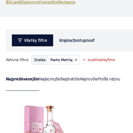
BVLand
Disaronno
Frangelico
Romanza
Všetky filtre
Krajina
Dostupnosť
Aktívne filtre:
Značka
Pacho Matrtaj
zrušiť
všetky
filtre
Najpredávanejšie
Najlacnejšie
Najdrahšie
Najnovšie
Podľa názvu