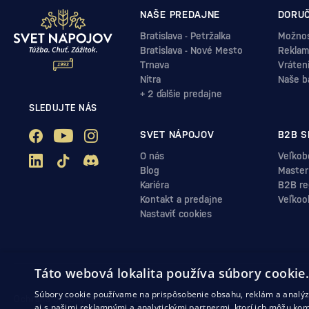
NAŠE PREDAJNE
DORUČ
Bratislava - Petržalka
Možnos
Bratislava - Nové Mesto
Reklam
Trnava
Vráten
Nitra
Naše b
+ 2 ďalšie predajne
SLEDUJTE NÁS
SVET NÁPOJOV
B2B S
O nás
Veľkob
Blog
Master
Kariéra
B2B reg
Kontakt a predajne
Veľkoo
Nastaviť cookies
Táto webová lokalita používa súbory cookie
Súbory cookie používame na prispôsobenie obsahu, reklám a analýzu
Ochrana osobných údajov
Obchodné podmienky
Odstúpenie od zml
aj s našimi reklamnými a analytickými partnermi, ktorí ich môžu kom