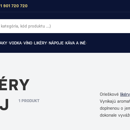
1 901 720 720
AKY
VODKA
VÍNO
LIKÉRY
NÁPOJE
KÁVA A INÉ
KÉRY
Orieškové
likéry
AJ
1 PRODUKT
Vynikajú aromat
doplnenou o jem
dokonale vyvá