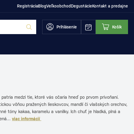
Registrácia
Blog
Veľkoobchod
Degustácie
Kontakt a predajne
Prihlásenie
Košík
patria medzi tie, ktoré vás očaria hneď po prvom privoňaní.
ickou vôňou pražených lieskovcov, mandlí či vlašských orechov,
né tóny kakaa, karamelu a vanilky. Ich chuť je hladká, plná a
žená…
viac informácií