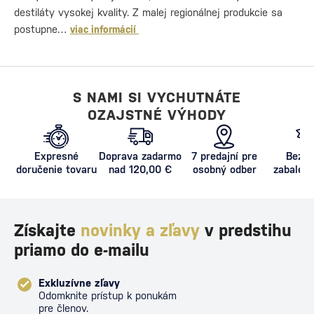
destiláty vysokej kvality. Z malej regionálnej produkcie sa
postupne…
viac informácií
S NAMI SI VYCHUTNÁTE
OZAJSTNÉ VÝHODY
Expresné
Doprava zadarmo
7 predajní pre
Bezpe
doručenie tovaru
nad 120,00 €
osobný odber
zabalený
proti poš
Získajte
novinky a zľavy
v predstihu
priamo do e-mailu
Exkluzívne zľavy
Odomknite prístup k ponukám
pre členov.