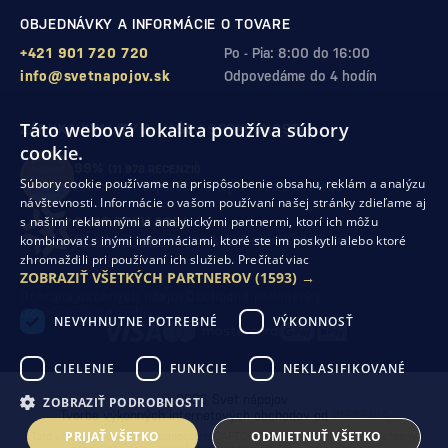
OBJEDNÁVKY A INFORMÁCIE O TOVARE
+421 901 720 720
Po - Pia: 8:00 do 16:00
info@svetnapojov.sk
Odpovedáme do 4 hodín
Táto webová lokalita používa súbory
ZÁRUKA KVALITY A VAŠEJ SPOKOJNOSTI
cookie.
99%
(11 978 RECENZIÍ)
Súbory cookie používame na prispôsobenie obsahu, reklám a analýzu
zákazníkov odporúča nákup v našom obchode
návštevnosti. Informácie o vašom používaní našej stránky zdieľame aj
s našimi reklamnými a analytickými partnermi, ktorí ich môžu
SHOP ROKU 2024
kombinovať s inými informáciami, ktoré ste im poskytli alebo ktoré
10. rok po sebe
sme získali ocenenie od Heureka
zhromaždili pri používaní ich služieb.
Prečítať viac
ZOBRAZIŤ VŠETKÝCH PARTNEROV
(1593) →
Ochrana osobných údajov
Obchodné podmienky
Odstúpenie od zmluvy
NEVYHNUTNE POTREBNÉ
VÝKONNOSŤ
CIELENIE
FUNKCIE
NEKLASIFIKOVANÉ
© 2026 Svet nápojov
ZOBRAZIŤ PODROBNOSTI
Tvorba výkonných internetových obchodov od
RIESENIA
PRIJAŤ VŠETKO
ODMIETNUŤ VŠETKO
Táto stránka je chránená pomocou reCAPTCHA a uplatňujú sa
Pravidlá ochrany