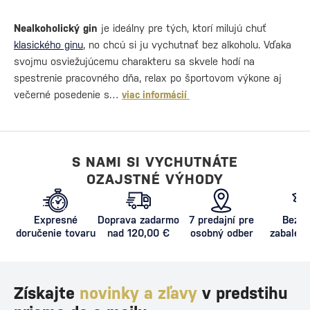
Nealkoholický gin
je ideálny pre tých, ktorí milujú chuť
klasického ginu
, no chcú si ju vychutnať bez alkoholu. Vďaka
svojmu osviežujúcemu charakteru sa skvele hodí na
spestrenie pracovného dňa, relax po športovom výkone aj
večerné posedenie s…
viac informácií
S NAMI SI VYCHUTNÁTE
OZAJSTNÉ VÝHODY
Expresné
Doprava zadarmo
7 predajní pre
Bezpe
doručenie tovaru
nad 120,00 €
osobný odber
zabalený
proti poš
Získajte
novinky a zľavy
v predstihu