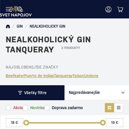
/
GIN
/
NEALKOHOLICKÝ GIN
NEALKOHOLICKÝ GIN
TANQUERAY
2 PRODUKTY
NAJOBLÚBENEJŠIE ZNAČKY
Beefeater
Puerto de Indias
Tanqueray
Toison
Undone
Všetky filtre
Akcia
Novinka
Doprava zadarmo