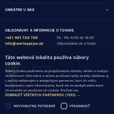
UNIKÁTNE U NÁS
OBJEDNÁVKY A INFORMÁCIE O TOVARE
+421 901 720 720
Po - Pia: 8:00 do 16:00
info@svetnapojov.sk
Odpovedáme do 4 hodín
Táto webová lokalita používa súbory
ZÁRUKA KVALITY A VAŠEJ SPOKOJNOSTI
cookie.
99%
(11 978 RECENZIÍ)
Súbory cookie používame na prispôsobenie obsahu, reklám a analýzu
zákazníkov odporúča nákup v našom obchode
návštevnosti. Informácie o vašom používaní našej stránky zdieľame aj
s našimi reklamnými a analytickými partnermi, ktorí ich môžu
SHOP ROKU 2024
kombinovať s inými informáciami, ktoré ste im poskytli alebo ktoré
10. rok po sebe
sme získali ocenenie od Heureka
zhromaždili pri používaní ich služieb.
Prečítať viac
ZOBRAZIŤ VŠETKÝCH PARTNEROV
(1593) →
Ochrana osobných údajov
Obchodné podmienky
Odstúpenie od zmluvy
NEVYHNUTNE POTREBNÉ
VÝKONNOSŤ