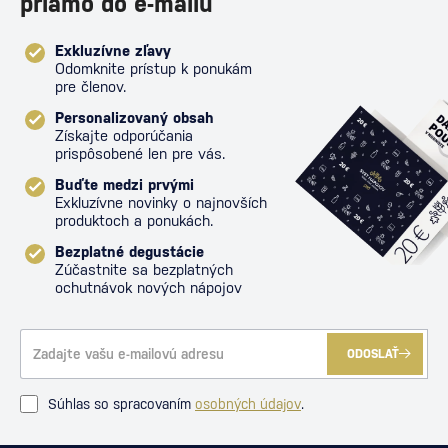
priamo do e-mailu
Exkluzívne zľavy
Odomknite prístup k ponukám
pre členov.
Personalizovaný obsah
Získajte odporúčania
prispôsobené len pre vás.
Buďte medzi prvými
Exkluzívne novinky o najnovších
produktoch a ponukách.
Bezplatné degustácie
Zúčastnite sa bezplatných
ochutnávok nových nápojov
ODOSLAŤ
Súhlas so spracovaním
osobných údajov
.