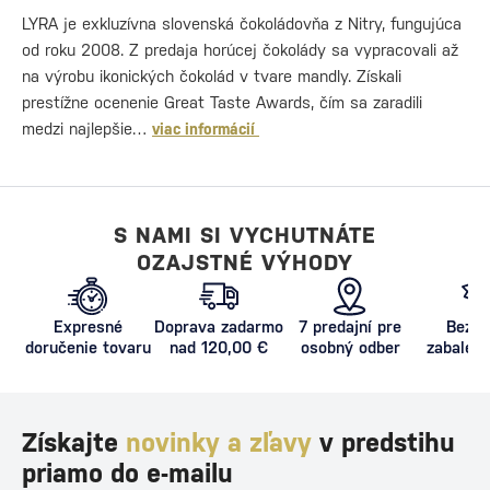
LYRA je exkluzívna slovenská čokoládovňa z Nitry, fungujúca
od roku 2008. Z predaja horúcej čokolády sa vypracovali až
na výrobu ikonických čokolád v tvare mandly. Získali
prestížne ocenenie Great Taste Awards, čím sa zaradili
medzi najlepšie…
viac informácií
S NAMI SI VYCHUTNÁTE
OZAJSTNÉ VÝHODY
Expresné
Doprava zadarmo
7 predajní pre
Bezpe
doručenie tovaru
nad 120,00 €
osobný odber
zabalený
proti poš
Získajte
novinky a zľavy
v predstihu
priamo do e-mailu