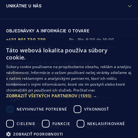
UNIKÁTNE U NÁS
OBJEDNÁVKY A INFORMÁCIE O TOVARE
+421 901 720 720
Po - Pia: 8:00 do 16:00
info@svetnapojov.sk
Odpovedáme do 4 hodín
Táto webová lokalita používa súbory
cookie.
ZÁRUKA KVALITY A VAŠEJ SPOKOJNOSTI
Súbory cookie používame na prispôsobenie obsahu, reklám a analýzu
návštevnosti. Informácie o vašom používaní našej stránky zdieľame aj
99%
(11 978 RECENZIÍ)
s našimi reklamnými a analytickými partnermi, ktorí ich môžu
zákazníkov odporúča nákup v našom obchode
kombinovať s inými informáciami, ktoré ste im poskytli alebo ktoré
zhromaždili pri používaní ich služieb.
Prečítať viac
SHOP ROKU 2024
ZOBRAZIŤ VŠETKÝCH PARTNEROV
(1593) →
10. rok po sebe
sme získali ocenenie od Heureka
NEVYHNUTNE POTREBNÉ
VÝKONNOSŤ
Ochrana osobných údajov
Obchodné podmienky
Odstúpenie od zmluvy
CIELENIE
FUNKCIE
NEKLASIFIKOVANÉ
ZOBRAZIŤ PODROBNOSTI