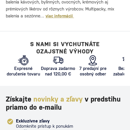
balenia kávových, bylinných, ovocných, krémových aj
prémiových likérov od rôznych výrobcov. Multipacky, mix
balenia a sezónne…
viac informácií
S NAMI SI VYCHUTNÁTE
OZAJSTNÉ VÝHODY
Expresné
Doprava zadarmo
7 predajní pre
Bezpe
doručenie tovaru
nad 120,00 €
osobný odber
zabalený
proti poš
Získajte
novinky a zľavy
v predstihu
priamo do e-mailu
Exkluzívne zľavy
Odomknite prístup k ponukám