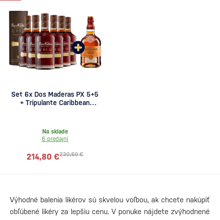
Set 6x Dos Maderas PX 5+5
+ Tripulante Caribbean
Spiced zadarmo
Na sklade
6 predajní
230,60 €
214,80 €
Výhodné balenia likérov sú skvelou voľbou, ak chcete nakúpiť
obľúbené likéry za lepšiu cenu. V ponuke nájdete zvýhodnené