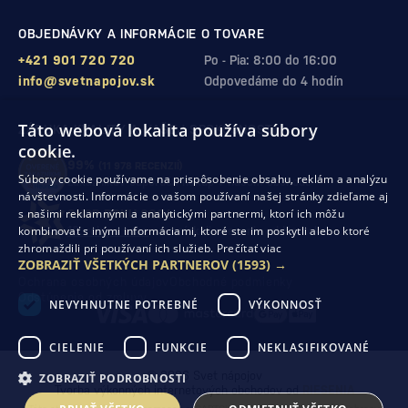
OBJEDNÁVKY A INFORMÁCIE O TOVARE
+421 901 720 720
Po - Pia: 8:00 do 16:00
info@svetnapojov.sk
Odpovedáme do 4 hodín
Táto webová lokalita používa súbory
ZÁRUKA KVALITY A VAŠEJ SPOKOJNOSTI
cookie.
99%
(11 978 RECENZIÍ)
Súbory cookie používame na prispôsobenie obsahu, reklám a analýzu
zákazníkov odporúča nákup v našom obchode
návštevnosti. Informácie o vašom používaní našej stránky zdieľame aj
s našimi reklamnými a analytickými partnermi, ktorí ich môžu
SHOP ROKU 2024
kombinovať s inými informáciami, ktoré ste im poskytli alebo ktoré
10. rok po sebe
sme získali ocenenie od Heureka
zhromaždili pri používaní ich služieb.
Prečítať viac
ZOBRAZIŤ VŠETKÝCH PARTNEROV
(1593) →
Ochrana osobných údajov
Obchodné podmienky
Odstúpenie od zmluvy
NEVYHNUTNE POTREBNÉ
VÝKONNOSŤ
CIELENIE
FUNKCIE
NEKLASIFIKOVANÉ
© 2026 Svet nápojov
ZOBRAZIŤ PODROBNOSTI
Tvorba výkonných internetových obchodov od
RIESENIA