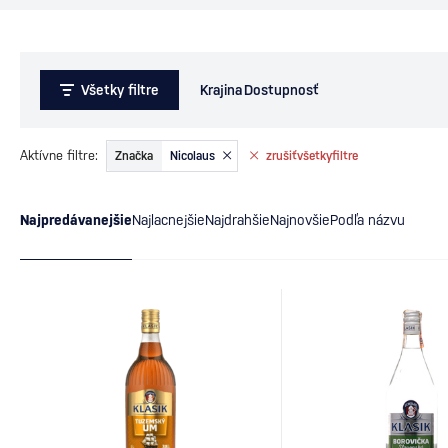
Všetky filtre
Krajina
Dostupnosť
Aktívne filtre:
Značka
Nicolaus
zrušiť
všetky
filtre
Najpredávanejšie
Najlacnejšie
Najdrahšie
Najnovšie
Podľa názvu