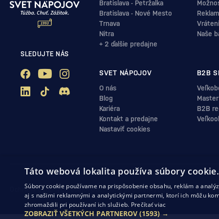
Bratislava - Petržalka
Možnos
Bratislava - Nové Mesto
Reklam
Trnava
Vráten
Nitra
Naše b
+ 2 ďalšie predajne
SLEDUJTE NÁS
SVET NÁPOJOV
B2B S
O nás
Veľkob
Blog
Master
Kariéra
B2B reg
Kontakt a predajne
Veľkoo
Nastaviť cookies
Táto webová lokalita používa súbory cookie
Súbory cookie používame na prispôsobenie obsahu, reklám a analýzu
Ochrana osobných údajov
Obchodné podmienky
Odstúpenie od zml
aj s našimi reklamnými a analytickými partnermi, ktorí ich môžu kom
zhromaždili pri používaní ich služieb.
Prečítať viac
ZOBRAZIŤ VŠETKÝCH PARTNEROV
(1593) →