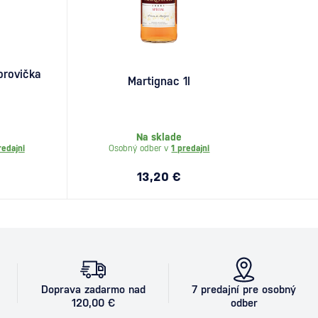
orovička
Martignac 1l
Na sklade
redajni
Osobný odber v
1 predajni
13,20 €
Doprava zadarmo nad
7 predajní pre osobný
120,00 €
odber