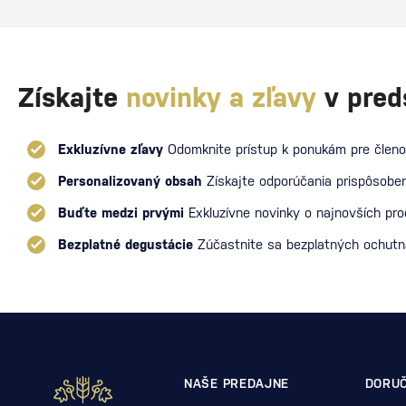
Získajte
novinky a zľavy
v pred
Exkluzívne zľavy
Odomknite prístup k ponukám pre členo
Personalizovaný obsah
Získajte odporúčania prispôsoben
Buďte medzi prvými
Exkluzívne novinky o najnovších pr
Bezplatné degustácie
Zúčastnite sa bezplatných ochut
NAŠE PREDAJNE
DORUČ