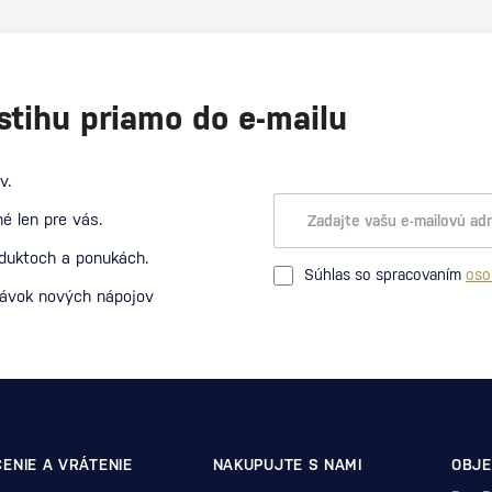
stihu priamo do e-mailu
v.
é len pre vás.
oduktoch a ponukách.
Súhlas so spracovaním
oso
návok nových nápojov
ENIE A VRÁTENIE
NAKUPUJTE S NAMI
OBJE