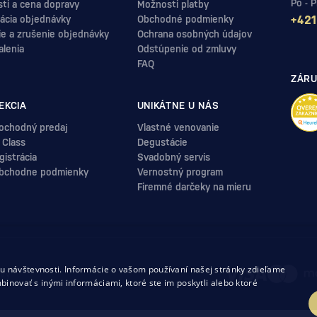
Po - 
ti a cena dopravy
Možnosti platby
ácia objednávky
Obchodné podmienky
+421
ie a zrušenie objednávky
Ochrana osobných údajov
alenia
Odstúpenie od zmluvy
FAQ
ZÁRU
EKCIA
UNIKÁTNE U NÁS
ochodný predaj
Vlastné venovanie
 Class
Degustácie
istrácia
Svadobný servis
bchodne podmienky
Vernostný program
Firemné darčeky na mieru
.
 návštevnosti. Informácie o vašom používaní našej stránky zdieľame
uvy
binovať s inými informáciami, ktoré ste im poskytli alebo ktoré