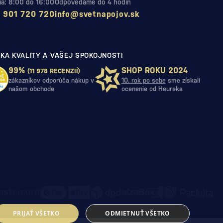
Pia: 8:00 do 16:00
Odpovedáme do 4 hodín
 901 720 720
info@svetnapojov.sk
KA KVALITY A VAŠEJ SPOKOJNOSTI
99%
SHOP ROKU 2024
(11 978 RECENZIÍ)
zákazníkov odporúča nákup v
10. rok po sebe
sme získali
našom obchode
ocenenie od Heureka
PRIJAŤ VŠETKO
ODMIETNUŤ VŠETKO