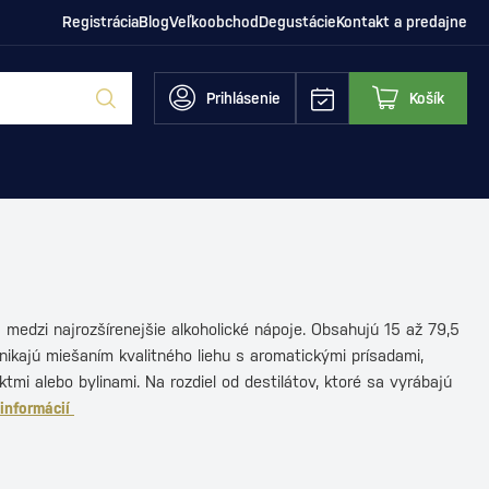
Registrácia
Blog
Veľkoobchod
Degustácie
Kontakt a predajne
Prihlásenie
Košík
a medzi najrozšírenejšie alkoholické nápoje. Obsahujú 15 až 79,5
nikajú miešaním kvalitného liehu s aromatickými prísadami,
tmi alebo bylinami. Na rozdiel od destilátov, ktoré sa vyrábajú
 informácií