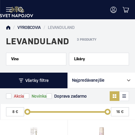
/
VÝROBCOVIA
/
LEVANDULAND
LEVANDULAND
3 PRODUKTY
Víno
Likéry
Všetky filtre
Akcia
Novinka
Doprava zadarmo