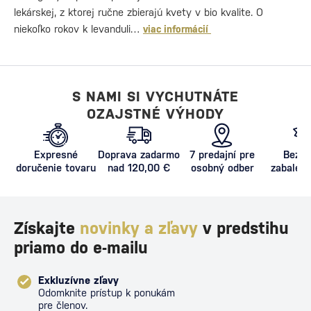
lekárskej, z ktorej ručne zbierajú kvety v bio kvalite. O
niekoľko rokov k levanduli…
viac informácií
S NAMI SI VYCHUTNÁTE
OZAJSTNÉ VÝHODY
Expresné
Doprava zadarmo
7 predajní pre
Bezpe
doručenie tovaru
nad 120,00 €
osobný odber
zabalený
proti poš
Získajte
novinky a zľavy
v predstihu
priamo do e-mailu
Exkluzívne zľavy
Odomknite prístup k ponukám
pre členov.