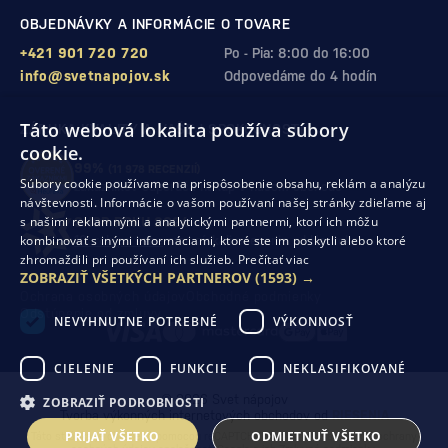
OBJEDNÁVKY A INFORMÁCIE O TOVARE
+421 901 720 720
Po - Pia: 8:00 do 16:00
info@svetnapojov.sk
Odpovedáme do 4 hodín
Táto webová lokalita používa súbory
ZÁRUKA KVALITY A VAŠEJ SPOKOJNOSTI
cookie.
99%
(11 978 RECENZIÍ)
Súbory cookie používame na prispôsobenie obsahu, reklám a analýzu
zákazníkov odporúča nákup v našom obchode
návštevnosti. Informácie o vašom používaní našej stránky zdieľame aj
s našimi reklamnými a analytickými partnermi, ktorí ich môžu
SHOP ROKU 2024
kombinovať s inými informáciami, ktoré ste im poskytli alebo ktoré
10. rok po sebe
sme získali ocenenie od Heureka
zhromaždili pri používaní ich služieb.
Prečítať viac
ZOBRAZIŤ VŠETKÝCH PARTNEROV
(1593) →
Ochrana osobných údajov
Obchodné podmienky
Odstúpenie od zmluvy
NEVYHNUTNE POTREBNÉ
VÝKONNOSŤ
CIELENIE
FUNKCIE
NEKLASIFIKOVANÉ
© 2026 Svet nápojov
ZOBRAZIŤ PODROBNOSTI
Tvorba výkonných internetových obchodov od
RIESENIA
PRIJAŤ VŠETKO
ODMIETNUŤ VŠETKO
Táto stránka je chránená pomocou reCAPTCHA a uplatňujú sa
Pravidlá ochrany