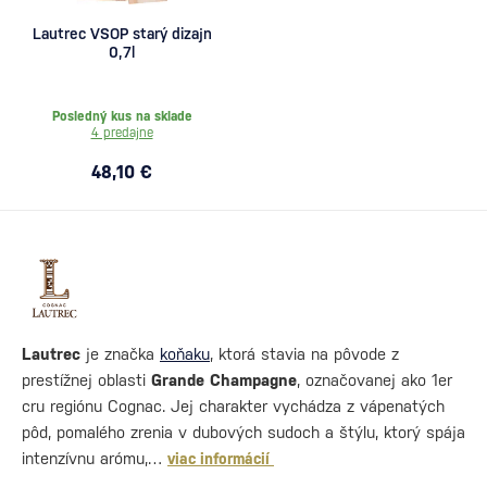
Lautrec VSOP starý dizajn
0,7l
Posledný kus na sklade
4 predajne
48,10 €
Lautrec
je značka
koňaku
, ktorá stavia na pôvode z
prestížnej oblasti
Grande Champagne
, označovanej ako 1er
cru regiónu Cognac. Jej charakter vychádza z vápenatých
pôd, pomalého zrenia v dubových sudoch a štýlu, ktorý spája
intenzívnu arómu,…
viac informácií