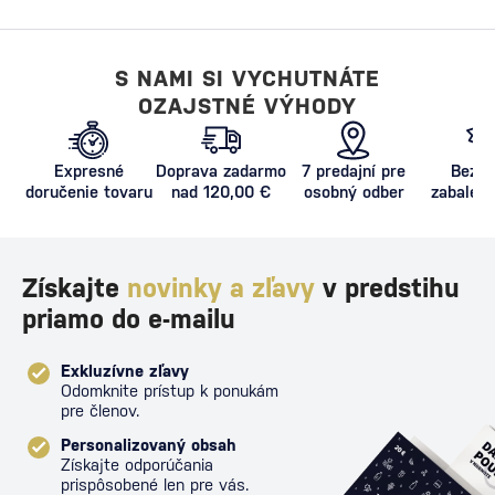
S NAMI SI VYCHUTNÁTE
OZAJSTNÉ VÝHODY
Expresné
Doprava zadarmo
7 predajní pre
Bezpe
doručenie tovaru
nad 120,00 €
osobný odber
zabalený
proti poš
Získajte
novinky a zľavy
v predstihu
priamo do e-mailu
Exkluzívne zľavy
Odomknite prístup k ponukám
pre členov.
Personalizovaný obsah
Získajte odporúčania
prispôsobené len pre vás.