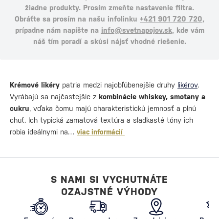
žiadne produkty. Prosím zmeňte nastavenie filtra.
Obráťte sa prosím na našu infolinku
+421 901 720 720
,
prípadne nám napíšte na
info@svetnapojov.sk
, kde vám
náš tím poradí a skúsi nájsť vhodné riešenie.
Krémové likéry
patria medzi najobľúbenejšie druhy
likérov
.
Vyrábajú sa najčastejšie z
kombinácie whiskey, smotany a
cukru
, vďaka čomu majú charakteristickú jemnosť a plnú
chuť. Ich typická zamatová textúra a sladkasté tóny ich
robia ideálnymi na…
viac informácií
S NAMI SI VYCHUTNÁTE
OZAJSTNÉ VÝHODY