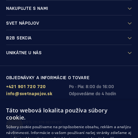
NAKUPUJTE S NAMI
SVET NÁPOJOV
B2B SEKCIA
UNIKÁTNE U NÁS
OBJEDNÁVKY A INFORMÁCIE O TOVARE
+421 901 720 720
Po - Pia: 8:00 do 16:00
info@svetnapojov.sk
Odpovedáme do 4 hodín
Táto webová lokalita používa súbory
ZÁRUKA KVALITY A VAŠEJ SPOKOJNOSTI
cookie.
99%
(11 978 RECENZIÍ)
Súbory cookie používame na prispôsobenie obsahu, reklám a analýzu
zákazníkov odporúča nákup v našom obchode
návštevnosti. Informácie o vašom používaní našej stránky zdieľame aj