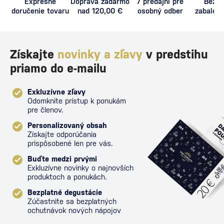
Expresné
Doprava zadarmo
7 predajní pre
Bezpe
doručenie tovaru
nad 120,00 €
osobný odber
zabalený
proti poš
Získajte
novinky a zľavy
v predstihu
priamo do e-mailu
Exkluzívne zľavy
Odomknite prístup k ponukám
pre členov.
Personalizovaný obsah
Získajte odporúčania
prispôsobené len pre vás.
Buďte medzi prvými
Exkluzívne novinky o najnovších
produktoch a ponukách.
Bezplatné degustácie
Zúčastnite sa bezplatných
ochutnávok nových nápojov