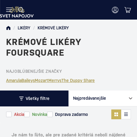
/
LIKÉRY
/
KRÉMOVÉ LIKÉRY
KRÉMOVÉ LIKÉRY
FOURSQUARE
NAJOBLÚBENEJŠIE ZNAČKY
Amarula
Baileys
Mozart
Merrys
The Duppy Share
Všetky filtre
Akcia
Novinka
Doprava zadarmo
Je nám to ľúto, ale pre zadané kritériá neboli nájdené