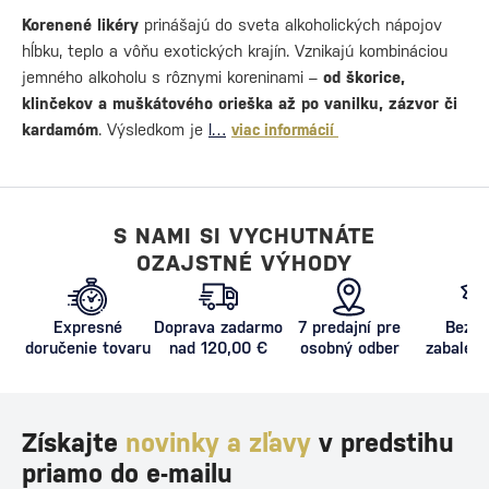
Korenené likéry
prinášajú do sveta alkoholických nápojov
hĺbku, teplo a vôňu exotických krajín. Vznikajú kombináciou
jemného alkoholu s rôznymi koreninami –
od škorice,
klinčekov a muškátového orieška až po vanilku, zázvor či
kardamóm
. Výsledkom je
l…
viac informácií
S NAMI SI VYCHUTNÁTE
OZAJSTNÉ VÝHODY
Expresné
Doprava zadarmo
7 predajní pre
Bezpe
doručenie tovaru
nad 120,00 €
osobný odber
zabalený
proti poš
Získajte
novinky a zľavy
v predstihu
priamo do e-mailu