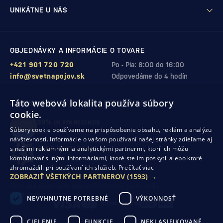
UNIKÁTNE U NÁS
OBJEDNÁVKY A INFORMÁCIE O TOVARE
+421 901 720 720
Po - Pia: 8:00 do 16:00
info@svetnapojov.sk
Odpovedáme do 4 hodín
Táto webová lokalita používa súbory
ZÁRUKA KVALITY A VAŠEJ SPOKOJNOSTI
cookie.
99%
(11 978 RECENZIÍ)
Súbory cookie používame na prispôsobenie obsahu, reklám a analýzu
zákazníkov odporúča nákup v našom obchode
návštevnosti. Informácie o vašom používaní našej stránky zdieľame aj
s našimi reklamnými a analytickými partnermi, ktorí ich môžu
SHOP ROKU 2024
kombinovať s inými informáciami, ktoré ste im poskytli alebo ktoré
10. rok po sebe
sme získali ocenenie od Heureka
zhromaždili pri používaní ich služieb.
Prečítať viac
ZOBRAZIŤ VŠETKÝCH PARTNEROV
(1593) →
Ochrana osobných údajov
Obchodné podmienky
Odstúpenie od zmluvy
NEVYHNUTNE POTREBNÉ
VÝKONNOSŤ
CIELENIE
FUNKCIE
NEKLASIFIKOVANÉ