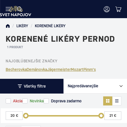
/
LIKÉRY
/
KORENENÉ LIKÉRY
KORENENÉ LIKÉRY PERNOD
1 PRODUKT
NAJOBLÚBENEJŠIE ZNAČKY
Becherovka
Demänovka
Jägermeister
Mozart
Pimm's
Všetky filtre
Akcia
Novinka
Doprava zadarmo