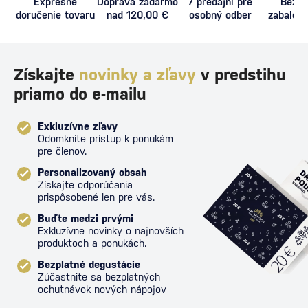
Expresné
Doprava zadarmo
7 predajní pre
Bezpe
doručenie tovaru
nad 120,00 €
osobný odber
zabalený
proti poš
Získajte
novinky a zľavy
v predstihu
priamo do e-mailu
Exkluzívne zľavy
Odomknite prístup k ponukám
pre členov.
Personalizovaný obsah
Získajte odporúčania
prispôsobené len pre vás.
Buďte medzi prvými
Exkluzívne novinky o najnovších
produktoch a ponukách.
Bezplatné degustácie
Zúčastnite sa bezplatných
ochutnávok nových nápojov