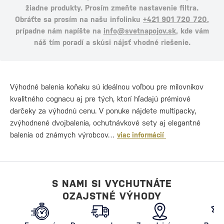
žiadne produkty. Prosím zmeňte nastavenie filtra.
Obráťte sa prosím na našu infolinku
+421 901 720 720
,
prípadne nám napíšte na
info@svetnapojov.sk
, kde vám
náš tím poradí a skúsi nájsť vhodné riešenie.
Výhodné balenia koňaku sú ideálnou voľbou pre milovníkov
kvalitného cognacu aj pre tých, ktorí hľadajú prémiové
darčeky za výhodnú cenu. V ponuke nájdete multipacky,
zvýhodnené dvojbalenia, ochutnávkové sety aj elegantné
balenia od známych výrobcov…
viac informácií
S NAMI SI VYCHUTNÁTE
OZAJSTNÉ VÝHODY