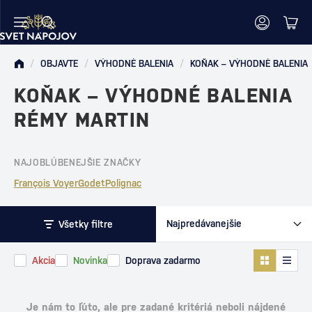
/
OBJAVTE
/
VÝHODNÉ BALENIA
/
KOŇAK – VÝHODNÉ BALENIA
KOŇAK – VÝHODNÉ BALENIA
RÉMY MARTIN
NAJOBLÚBENEJŠIE ZNAČKY
François Voyer
Godet
Polignac
Všetky filtre
Akcia
Novinka
Doprava zadarmo
Je nám to ľúto, ale pre zadané kritériá neboli nájdené