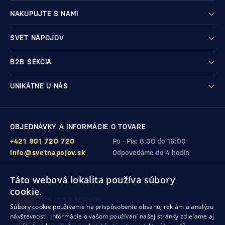
NAKUPUJTE S NAMI
SVET NÁPOJOV
B2B SEKCIA
UNIKÁTNE U NÁS
OBJEDNÁVKY A INFORMÁCIE O TOVARE
+421 901 720 720
Po - Pia: 8:00 do 16:00
info@svetnapojov.sk
Odpovedáme do 4 hodín
Táto webová lokalita používa súbory
ZÁRUKA KVALITY A VAŠEJ SPOKOJNOSTI
cookie.
99%
(11 978 RECENZIÍ)
Súbory cookie používame na prispôsobenie obsahu, reklám a analýzu
zákazníkov odporúča nákup v našom obchode
návštevnosti. Informácie o vašom používaní našej stránky zdieľame aj