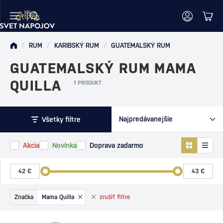
/
RUM
/
KARIBSKÝ RUM
/
GUATEMALSKÝ RUM
GUATEMALSKÝ RUM MAMA
QUILLA
1 PRODUKT
Všetky filtre
Akcia
Novinka
Doprava zadarmo
Značka
Mama Quilla
zrušiť
filtre