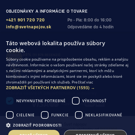
OBJEDNÁVKY A INFORMÁCIE O TOVARE
+421 901 720 720
Po - Pia: 8:00 do 16:00
info@svetnapojov.sk
Odpovedáme do 4 hodín
Táto webová lokalita používa súbory
ZÁRUKA KVALITY A VAŠEJ SPOKOJNOSTI
cookie.
99%
(11 978 RECENZIÍ)
Súbory cookie používame na prispôsobenie obsahu, reklám a analýzu
zákazníkov odporúča nákup v našom obchode
návštevnosti. Informácie o vašom používaní našej stránky zdieľame aj
s našimi reklamnými a analytickými partnermi, ktorí ich môžu
SHOP ROKU 2024
kombinovať s inými informáciami, ktoré ste im poskytli alebo ktoré
10. rok po sebe
sme získali ocenenie od Heureka
zhromaždili pri používaní ich služieb.
Prečítať viac
ZOBRAZIŤ VŠETKÝCH PARTNEROV
(1593) →
Ochrana osobných údajov
Obchodné podmienky
Odstúpenie od zmluvy
NEVYHNUTNE POTREBNÉ
VÝKONNOSŤ
CIELENIE
FUNKCIE
NEKLASIFIKOVANÉ
© 2026 Svet nápojov
ZOBRAZIŤ PODROBNOSTI
Tvorba výkonných internetových obchodov od
RIESENIA