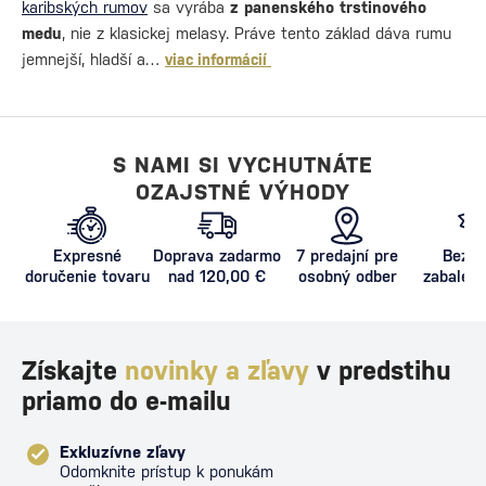
karibských rumov
sa vyrába
z panenského trstinového
medu
, nie z klasickej melasy. Práve tento základ dáva rumu
jemnejší, hladší a…
viac informácií
S NAMI SI VYCHUTNÁTE
OZAJSTNÉ VÝHODY
Expresné
Doprava zadarmo
7 predajní pre
Bezpe
doručenie tovaru
nad 120,00 €
osobný odber
zabalený
proti poš
Získajte
novinky a zľavy
v predstihu
priamo do e-mailu
Exkluzívne zľavy
Odomknite prístup k ponukám