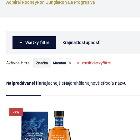
Admiral Rodney
Ron Jungla
Ron La Progresiva
Všetky filtre
Krajina
Dostupnosť
Aktívne filtre:
Značka
Marama
zrušiť
všetky
filtre
Najpredávanejšie
Najlacnejšie
Najdrahšie
Najnovšie
Podľa názvu
-7%