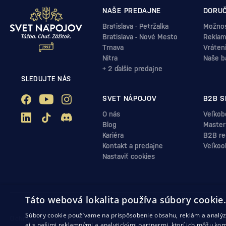
NAŠE PREDAJNE
DORUČ
Bratislava - Petržalka
Možnos
Bratislava - Nové Mesto
Reklam
Trnava
Vráten
Nitra
Naše b
+ 2 ďalšie predajne
SLEDUJTE NÁS
SVET NÁPOJOV
B2B S
O nás
Veľkob
Blog
Master
Kariéra
B2B reg
Kontakt a predajne
Veľkoo
Nastaviť cookies
Táto webová lokalita používa súbory cookie
Súbory cookie používame na prispôsobenie obsahu, reklám a analýzu
Ochrana osobných údajov
Obchodné podmienky
Odstúpenie od zml
aj s našimi reklamnými a analytickými partnermi, ktorí ich môžu kom