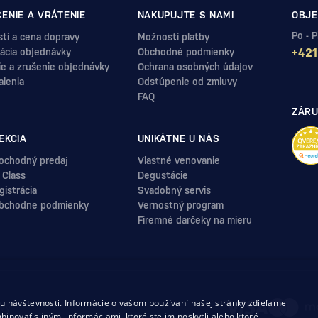
ENIE A VRÁTENIE
NAKUPUJTE S NAMI
OBJE
Po - 
ti a cena dopravy
Možnosti platby
ácia objednávky
Obchodné podmienky
+421
ie a zrušenie objednávky
Ochrana osobných údajov
alenia
Odstúpenie od zmluvy
FAQ
ZÁRU
EKCIA
UNIKÁTNE U NÁS
ochodný predaj
Vlastné venovanie
 Class
Degustácie
istrácia
Svadobný servis
bchodne podmienky
Vernostný program
Firemné darčeky na mieru
.
 návštevnosti. Informácie o vašom používaní našej stránky zdieľame
uvy
binovať s inými informáciami, ktoré ste im poskytli alebo ktoré