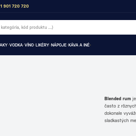
1 901 720 720
AKY
VODKA
VÍNO
LIKÉRY
NÁPOJE
KÁVA A INÉ
Blended rum
je
často z rôznych
dokonale vyváže
sladkastých m