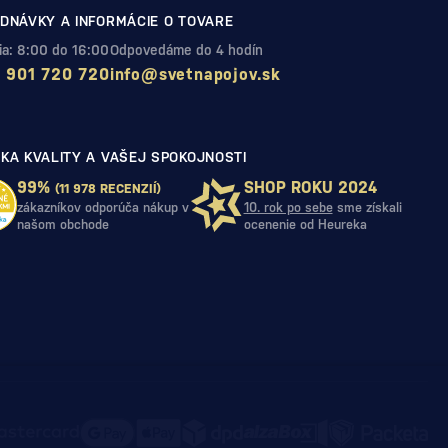
DNÁVKY A INFORMÁCIE O TOVARE
Pia: 8:00 do 16:00
Odpovedáme do 4 hodín
 901 720 720
info@svetnapojov.sk
KA KVALITY A VAŠEJ SPOKOJNOSTI
99%
SHOP ROKU 2024
(11 978 RECENZIÍ)
zákazníkov odporúča nákup v
10. rok po sebe
sme získali
našom obchode
ocenenie od Heureka