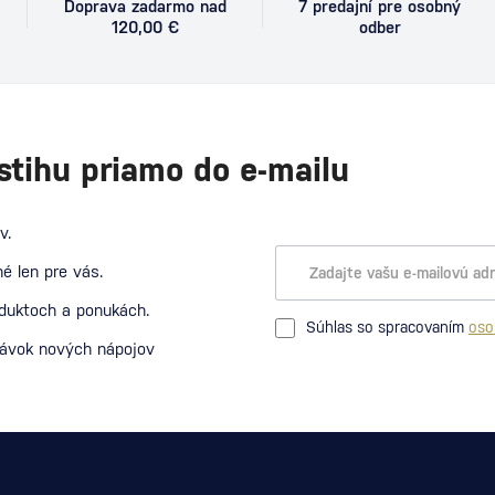
Doprava zadarmo nad
7 predajní pre osobný
120,00 €
odber
stihu priamo do e-mailu
v.
é len pre vás.
oduktoch a ponukách.
Súhlas so spracovaním
oso
návok nových nápojov