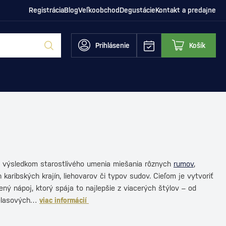
Registrácia
Blog
Veľkoobchod
Degustácie
Kontakt a predajne
Prihlásenie
Košík
 výsledkom starostlivého umenia miešania rôznych
rumov
,
 karibských krajín, liehovarov či typov sudov. Cieľom je vytvoriť
ný nápoj, ktorý spája to najlepšie z viacerých štýlov – od
elasových…
viac informácií