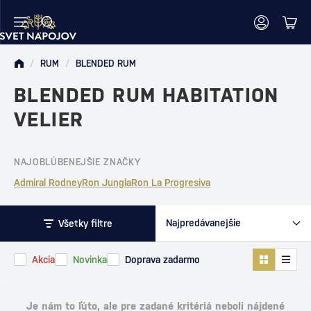
/
RUM
/
BLENDED RUM
BLENDED RUM HABITATION
VELIER
NAJOBLÚBENEJŠIE ZNAČKY
Admiral Rodney
Ron Jungla
Ron La Progresiva
Všetky filtre
Akcia
Novinka
Doprava zadarmo
Je nám to ľúto, ale pre zadané kritériá neboli nájdené