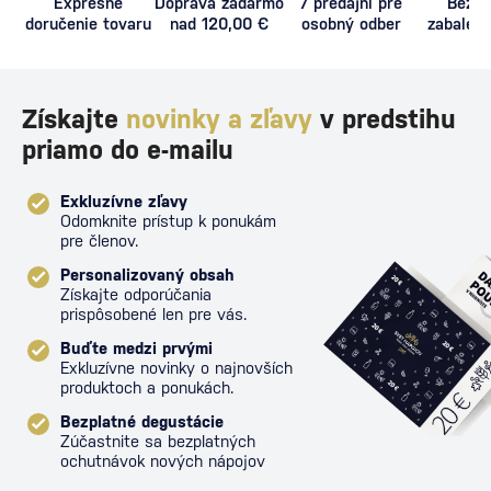
Expresné
Doprava zadarmo
7 predajní pre
Bezpe
doručenie tovaru
nad 120,00 €
osobný odber
zabalený
proti poš
Získajte
novinky a zľavy
v predstihu
priamo do e-mailu
Exkluzívne zľavy
Odomknite prístup k ponukám
pre členov.
Personalizovaný obsah
Získajte odporúčania
prispôsobené len pre vás.
Buďte medzi prvými
Exkluzívne novinky o najnovších
produktoch a ponukách.
Bezplatné degustácie
Zúčastnite sa bezplatných
ochutnávok nových nápojov