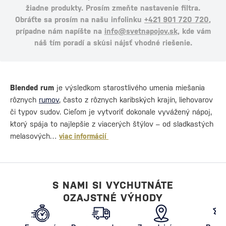
žiadne produkty. Prosím zmeňte nastavenie filtra.
Obráťte sa prosím na našu infolinku
+421 901 720 720
,
prípadne nám napíšte na
info@svetnapojov.sk
, kde vám
náš tím poradí a skúsi nájsť vhodné riešenie.
Blended rum
je výsledkom starostlivého umenia miešania
rôznych
rumov
, často z rôznych karibských krajín, liehovarov
či typov sudov. Cieľom je vytvoriť dokonale vyvážený nápoj,
ktorý spája to najlepšie z viacerých štýlov – od sladkastých
melasových…
viac informácií
S NAMI SI VYCHUTNÁTE
OZAJSTNÉ VÝHODY