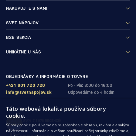
NAKUPUJTE S NAMI
SVET NÁPOJOV
B2B SEKCIA
UNIKÁTNE U NÁS
OBJEDNÁVKY A INFORMÁCIE O TOVARE
+421 901 720 720
Po - Pia: 8:00 do 16:00
info@svetnapojov.sk
Odpovedáme do 4 hodín
Táto webová lokalita používa súbory
ZÁRUKA KVALITY A VAŠEJ SPOKOJNOSTI
cookie.
99%
(11 978 RECENZIÍ)
Súbory cookie používame na prispôsobenie obsahu, reklám a analýzu
zákazníkov odporúča nákup v našom obchode
návštevnosti. Informácie o vašom používaní našej stránky zdieľame aj