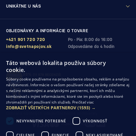
UNIKÁTNE U NÁS
OBJEDNÁVKY A INFORMÁCIE O TOVARE
+421 901 720 720
Po - Pia: 8:00 do 16:00
info@svetnapojov.sk
Odpovedáme do 4 hodín
Táto webová lokalita používa súbory
ZÁRUKA KVALITY A VAŠEJ SPOKOJNOSTI
cookie.
99%
(11 978 RECENZIÍ)
Súbory cookie používame na prispôsobenie obsahu, reklám a analýzu
zákazníkov odporúča nákup v našom obchode
návštevnosti. Informácie o vašom používaní našej stránky zdieľame aj
s našimi reklamnými a analytickými partnermi, ktorí ich môžu
SHOP ROKU 2024
kombinovať s inými informáciami, ktoré ste im poskytli alebo ktoré
10. rok po sebe
sme získali ocenenie od Heureka
zhromaždili pri používaní ich služieb.
Prečítať viac
ZOBRAZIŤ VŠETKÝCH PARTNEROV
(1593) →
Ochrana osobných údajov
Obchodné podmienky
Odstúpenie od zmluvy
NEVYHNUTNE POTREBNÉ
VÝKONNOSŤ
CIELENIE
FUNKCIE
NEKLASIFIKOVANÉ