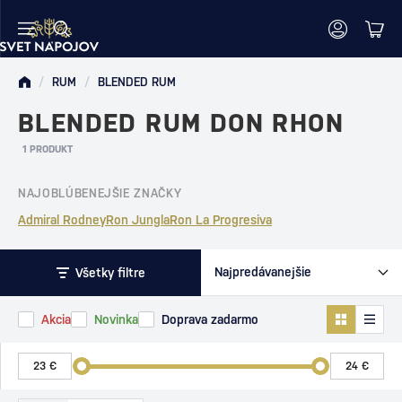
/
RUM
/
BLENDED RUM
BLENDED RUM DON RHON
1 PRODUKT
NAJOBLÚBENEJŠIE ZNAČKY
Admiral Rodney
Ron Jungla
Ron La Progresiva
Všetky filtre
Akcia
Novinka
Doprava zadarmo