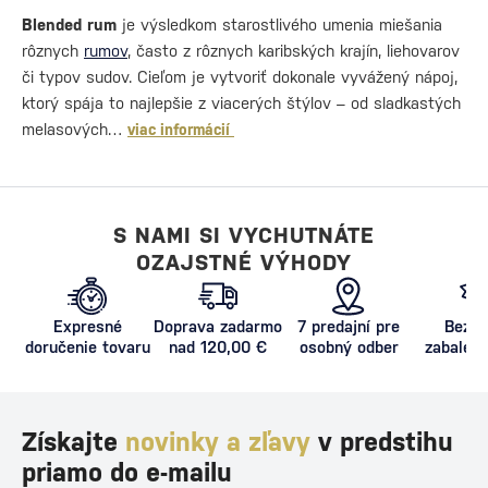
Blended rum
je výsledkom starostlivého umenia miešania
rôznych
rumov
, často z rôznych karibských krajín, liehovarov
či typov sudov. Cieľom je vytvoriť dokonale vyvážený nápoj,
ktorý spája to najlepšie z viacerých štýlov – od sladkastých
melasových…
viac informácií
S NAMI SI VYCHUTNÁTE
OZAJSTNÉ VÝHODY
Expresné
Doprava zadarmo
7 predajní pre
Bezpe
doručenie tovaru
nad 120,00 €
osobný odber
zabalený
proti poš
Získajte
novinky a zľavy
v predstihu
priamo do e-mailu