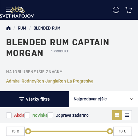
/
RUM
/
BLENDED RUM
BLENDED RUM CAPTAIN
MORGAN
1 PRODUKT
NAJOBLÚBENEJŠIE ZNAČKY
Admiral Rodney
Ron Jungla
Ron La Progresiva
Všetky filtre
Akcia
Novinka
Doprava zadarmo