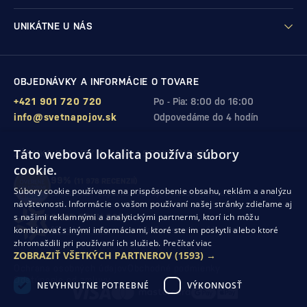
UNIKÁTNE U NÁS
OBJEDNÁVKY A INFORMÁCIE O TOVARE
+421 901 720 720
Po - Pia: 8:00 do 16:00
info@svetnapojov.sk
Odpovedáme do 4 hodín
Táto webová lokalita používa súbory
ZÁRUKA KVALITY A VAŠEJ SPOKOJNOSTI
cookie.
99%
(11 978 RECENZIÍ)
Súbory cookie používame na prispôsobenie obsahu, reklám a analýzu
zákazníkov odporúča nákup v našom obchode
návštevnosti. Informácie o vašom používaní našej stránky zdieľame aj
s našimi reklamnými a analytickými partnermi, ktorí ich môžu
SHOP ROKU 2024
kombinovať s inými informáciami, ktoré ste im poskytli alebo ktoré
10. rok po sebe
sme získali ocenenie od Heureka
zhromaždili pri používaní ich služieb.
Prečítať viac
ZOBRAZIŤ VŠETKÝCH PARTNEROV
(1593) →
Ochrana osobných údajov
Obchodné podmienky
Odstúpenie od zmluvy
NEVYHNUTNE POTREBNÉ
VÝKONNOSŤ