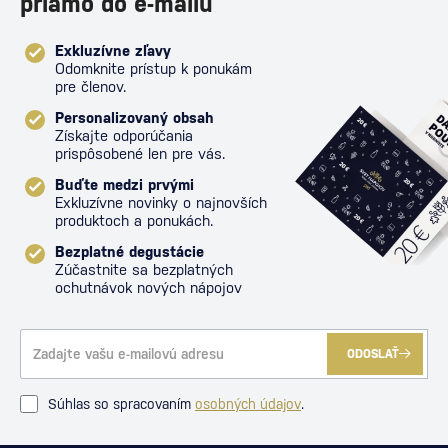
priamo do e-mailu
Exkluzívne zľavy
Odomknite prístup k ponukám
pre členov.
Personalizovaný obsah
Získajte odporúčania
prispôsobené len pre vás.
Buďte medzi prvými
Exkluzívne novinky o najnovších
produktoch a ponukách.
Bezplatné degustácie
Zúčastnite sa bezplatných
ochutnávok nových nápojov
ODOSLAŤ
Súhlas so spracovaním
osobných údajov
.