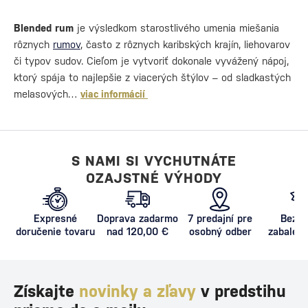
Blended rum
je výsledkom starostlivého umenia miešania
rôznych
rumov
, často z rôznych karibských krajín, liehovarov
či typov sudov. Cieľom je vytvoriť dokonale vyvážený nápoj,
ktorý spája to najlepšie z viacerých štýlov – od sladkastých
melasových…
viac informácií
S NAMI SI VYCHUTNÁTE
OZAJSTNÉ VÝHODY
Expresné
Doprava zadarmo
7 predajní pre
Bezpe
doručenie tovaru
nad 120,00 €
osobný odber
zabalený
proti poš
Získajte
novinky a zľavy
v predstihu