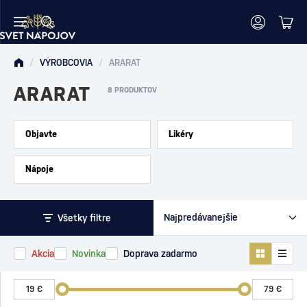
/
VÝROBCOVIA
/
ARARAT
ARARAT
8 PRODUKTOV
Objavte
Likéry
Nápoje
Všetky filtre
Akcia
Novinka
Doprava zadarmo