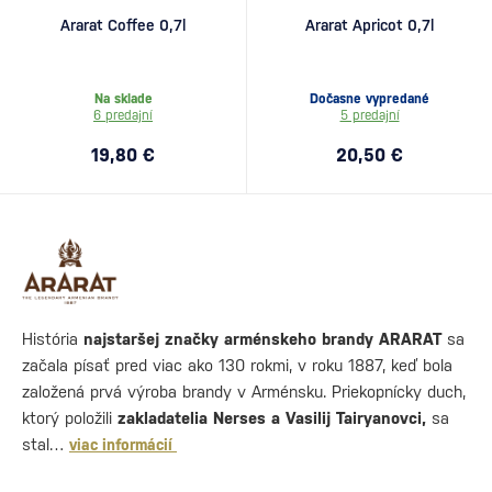
Ararat Coffee 0,7l
Ararat Apricot 0,7l
Na sklade
Dočasne vypredané
6 predajní
5 predajní
19,80 €
20,50 €
História
najstaršej značky arménskeho brandy ARARAT
sa
začala písať pred viac ako 130 rokmi, v roku 1887, keď bola
založená prvá výroba brandy v Arménsku. Priekopnícky duch,
ktorý položili
zakladatelia Nerses a Vasilij Tairyanovci,
sa
stal…
viac informácií