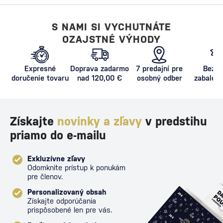
S NAMI SI VYCHUTNÁTE
OZAJSTNÉ VÝHODY
Expresné
Doprava zadarmo
7 predajní pre
Bezpe
doručenie tovaru
nad 120,00 €
osobný odber
zabalený
proti poš
Získajte
novinky a zľavy
v predstihu
priamo do e-mailu
Exkluzívne zľavy
Odomknite prístup k ponukám
pre členov.
Personalizovaný obsah
Získajte odporúčania
prispôsobené len pre vás.